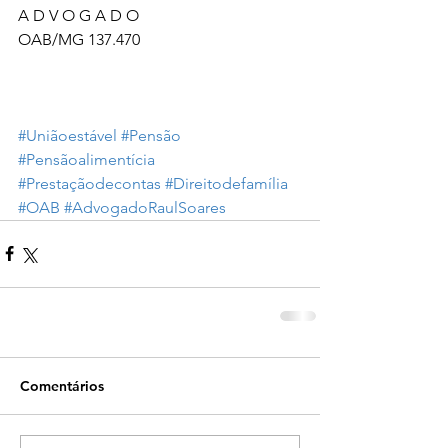
A D V O G A D O
OAB/MG 137.470
#Uniãoestável
#Pensão
#Pensãoalimentícia
#Prestaçãodecontas
#Direitodefamília
#OAB
#AdvogadoRaulSoares
Comentários